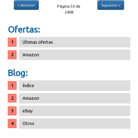
« Anterior
Siguiente »
Página 53 de
2408
Ofertas:
Últimas ofertas
Amazon
Blog:
Índice
Amazon
eBay
Otros