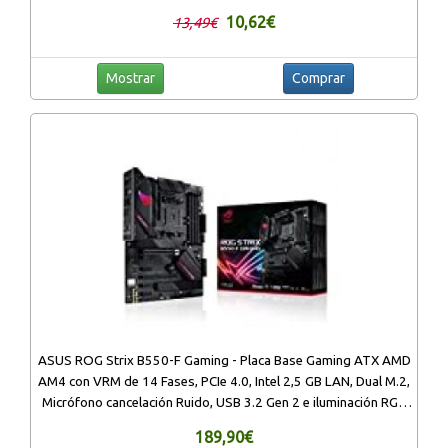
2650DWF WF-2660DWF WF-2520NF WF-2010W
10,62€
13,49€
Mostrar
Comprar
ASUS ROG Strix B550-F Gaming - Placa Base Gaming ATX AMD
AM4 con VRM de 14 Fases, PCIe 4.0, Intel 2,5 GB LAN, Dual M.2,
Micrófono cancelación Ruido, USB 3.2 Gen 2 e iluminación RGB
Aura Sync
189,90€