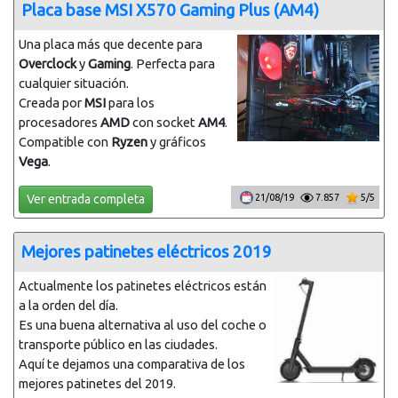
Placa base MSI X570 Gaming Plus (AM4)
Una placa más que decente para
Overclock
y
Gaming
. Perfecta para
cualquier situación.
Creada por
MSI
para los
procesadores
AMD
con socket
AM4
.
Compatible con
Ryzen
y gráficos
Vega
.
Ver entrada completa
21/08/19
7.857
5/5
Mejores patinetes eléctricos 2019
Actualmente los patinetes eléctricos están
a la orden del día.
Es una buena alternativa al uso del coche o
transporte público en las ciudades.
Aquí te dejamos una comparativa de los
mejores patinetes del 2019.