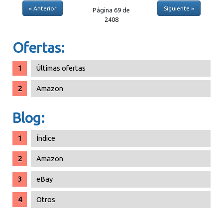
« Anterior
Siguiente »
Página 69 de
2408
Ofertas:
Últimas ofertas
Amazon
Blog:
Índice
Amazon
eBay
Otros