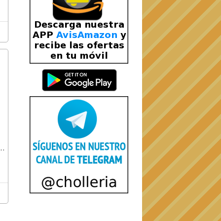
3
n
fe