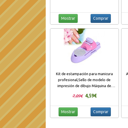
Mostrar
Comprar
Kit de estampación para manicura
A
profesional,Sello de modelo de
impresión de dibujo Máquina de
manicura profesional DIY Stamper
4,59€
7,09€
Mostrar
Comprar