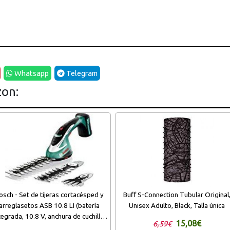
Whatsapp
Telegram
zon:
osch - Set de tijeras cortacésped y
Buff S-Connection Tubular Original
arreglasetos ASB 10.8 LI (batería
Unisex Adulto, Black, Talla única
tegrada, 10.8 V, anchura de cuchilla:
15,08€
6,59€
10 cm, en maletín)