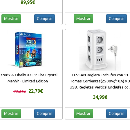
89,95€
Mostrar
Comprar
Mostrar
Comprar
sterix & Obelix XXL3: The Crystal
TESSAN Regleta Enchufes con 11
Menhir - Limited Edition
Tomas Corrientes(2500W/10A) y 
USB, Regletas Vertical Enchufes co
22,79€
42,66€
Protección Contra Sobrecarga
34,99€
Interruptor, Alargador Ladron Enchu
Oficina y Hogar, 2M, Blanco
Mostrar
Comprar
Mostrar
Comprar