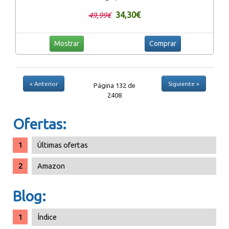
34,30€
49,99€
Mostrar
Comprar
« Anterior
Siguiente »
Página 132 de
2408
Ofertas:
Últimas ofertas
Amazon
Blog:
Índice