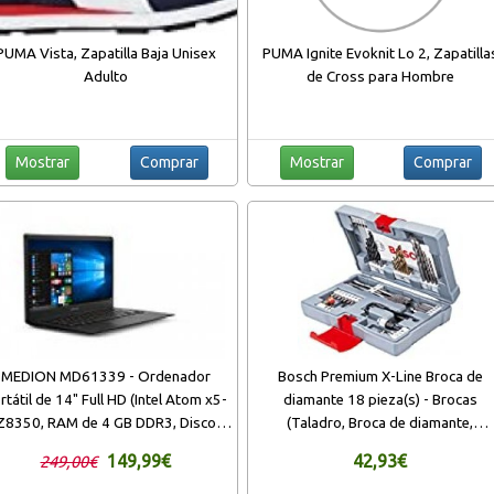
PUMA Vista, Zapatilla Baja Unisex
PUMA Ignite Evoknit Lo 2, Zapatilla
Adulto
de Cross para Hombre
Mostrar
Comprar
Mostrar
Comprar
MEDION MD61339 - Ordenador
Bosch Premium X-Line Broca de
rtátil de 14" Full HD (Intel Atom x5-
diamante 18 pieza(s) - Brocas
Z8350, RAM de 4 GB DDR3, Disco
(Taladro, Broca de diamante,
Flash de 32 GB, Intel Graphics,
Concreto, Metal, Madera, 3-8, 2-6,
149,99€
42,93€
249,00€
Windows 10 Home) Plata negro
Gris, Acero inoxidable)
oscuro