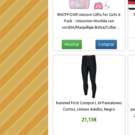
RHCPFOVR Unicorn Gifts for Girls 6
Pack - Unicornio Mochila con
cordón/Maquillaje Bolsa/Collar
Colgante de Unicornio/Pulsera/Lazos
para el Cabello/Bolsa de Regalo
Mostrar
Comprar
hummel First Compre L M Pantalones
Cortos, Unisex Adulto, Negro
po
21,15€