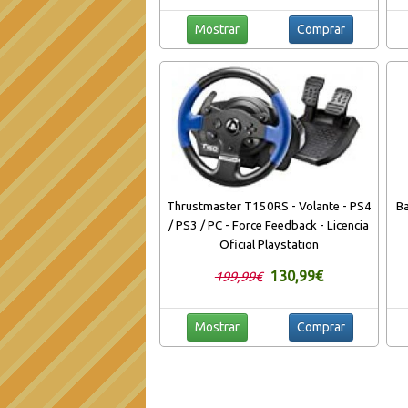
Mostrar
Comprar
Thrustmaster T150RS - Volante - PS4
Ba
/ PS3 / PC - Force Feedback - Licencia
Oficial Playstation
130,99€
199,99€
Mostrar
Comprar