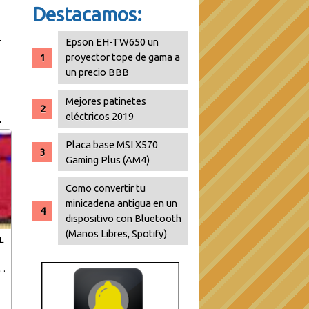
Destacamos:
Epson EH-TW650 un
proyector tope de gama a
un precio BBB
Mejores patinetes
eléctricos 2019
Placa base MSI X570
Gaming Plus (AM4)
Como convertir tu
minicadena antigua en un
dispositivo con Bluetooth
(Manos Libres, Spotify)
L
de