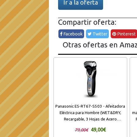
Ir a la oferta
Compartir oferta:
Facebook
Twitter
Pinterest
Otras ofertas en Ama
Panasonic ES-RT67-S503 - Afeitadora
Eléctrica para Hombre (WET&DRY,
ma
Recargable, 3 Hojas de Acero
Inoxidable, 5 Indicador LED, 100%
49,00€
79,00€
Lavable) Plateado