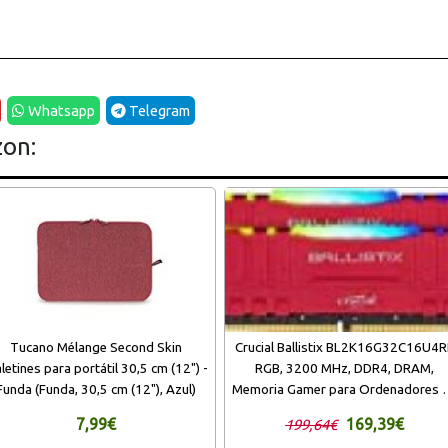
Whatsapp
Telegram
zon:
Tucano Mélange Second Skin
Crucial Ballistix BL2K16G32C16U4R
letines para portátil 30,5 cm (12") -
RGB, 3200 MHz, DDR4, DRAM,
Funda (Funda, 30,5 cm (12"), Azul)
Memoria Gamer para Ordenadores 
sobremesa, 32GB (16GBx2), CL16,
7,99€
169,39€
199,64€
Rojo