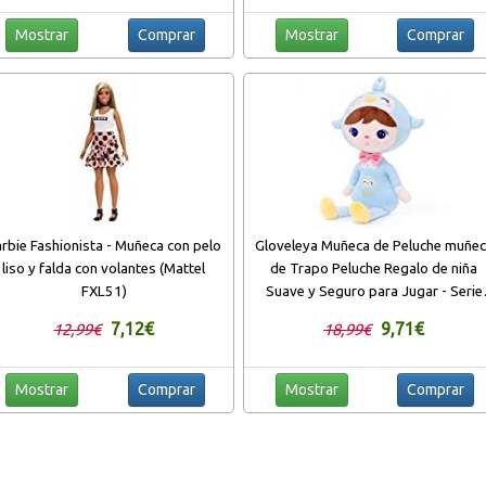
Mostrar
Comprar
Mostrar
Comprar
rbie Fashionista - Muñeca con pelo
Gloveleya Muñeca de Peluche muñe
liso y falda con volantes (Mattel
de Trapo Peluche Regalo de niña
FXL51)
Suave y Seguro para Jugar - Serie
Kepple - Pingüino
7,12€
9,71€
12,99€
18,99€
Mostrar
Comprar
Mostrar
Comprar