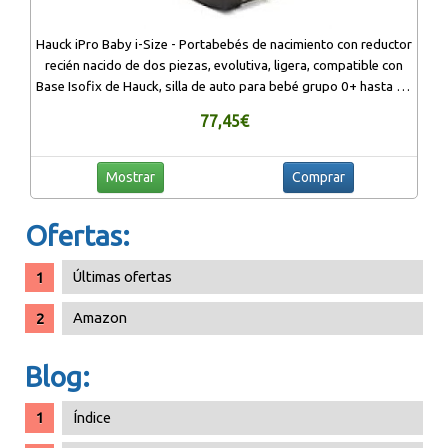
Hauck iPro Baby i-Size - Portabebés de nacimiento con reductor
recién nacido de dos piezas, evolutiva, ligera, compatible con
Base Isofix de Hauck, silla de auto para bebé grupo 0+ hasta 13
kg, Azul
77,45€
Mostrar
Comprar
Ofertas:
Últimas ofertas
Amazon
Blog:
Índice