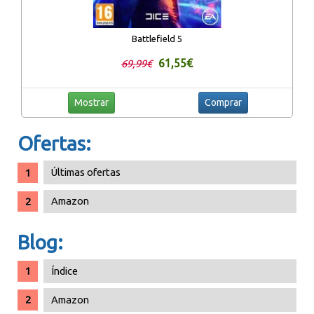
Battlefield 5
61,55€
69,99€
Mostrar
Comprar
Ofertas:
Últimas ofertas
Amazon
Blog:
Índice
Amazon