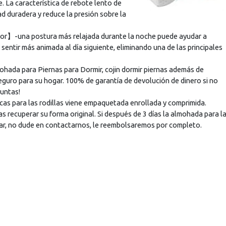
 La característica de rebote lento de
d duradera y reduce la presión sobre la
or】-una postura más relajada durante la noche puede ayudar a
 sentir más animada al día siguiente, eliminando una de las principales
da para Piernas para Dormir, cojin dormir piernas además de
eguro para su hogar. 100% de garantía de devolución de dinero si no
guntas!
 para las rodillas viene empaquetada enrollada y comprimida.
recuperar su forma original. Si después de 3 días la almohada para l
sar, no dude en contactarnos, le reembolsaremos por completo.