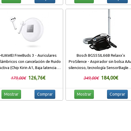
HUAWEI FreeBuds 3 - Auriculares
Bosch BGS5SIL66B Relaxx'x
alámbricos con cancelación de Ruido
ProSilence - Aspirador sin bolsa A
Activa (Chip Kirin A1, Baja latencia,
silencioso, tecnología SensorBagles
conexión Bluetooth ultrarrápida,
700 W, autolimpieza de filtro
126,76€
184,00€
179,00€
349,00€
tavoz de 14 mm, Carga inalámbrica),
SelfClean, color negro
Color Blanco
Mostrar
Comprar
Mostrar
Comprar