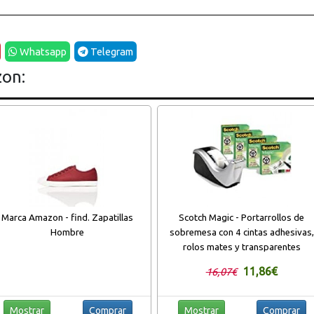
Whatsapp
Telegram
zon:
Marca Amazon - find. Zapatillas
Scotch Magic - Portarrollos de
Hombre
sobremesa con 4 cintas adhesivas,
rolos mates y transparentes
11,86€
16,07€
Mostrar
Comprar
Mostrar
Comprar