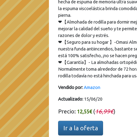
hecha de espuma de memoria ultra suave.
la espuma viscoelástica brinda comodida
pierna.
❤【Almohada de rodilla para dormir mej
mejorar la calidad del sueño y te permite
razones de dolor y estrés.
❤【Seguro para su hogar 】-Omasi Almoha
nuestra funda antiincendios, bastante s
está 100% satisfecho, ¡no se hacen pre
❤【Garantía】- La almohadas ortopédicas
Normalmente toma alrededor de 72 horas 
rodilla todavía no está hinchada para u
Vendido por:
Amazon
Actualizado:
15/06/20
Precio:
(
16,99€
)
12,55€
Ir a la oferta