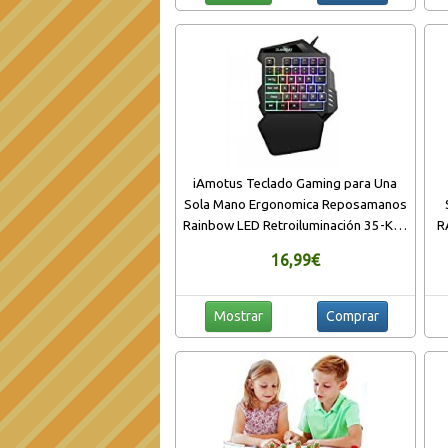
iAmotus Teclado Gaming para Una
Sola Mano Ergonomica Reposamanos
Rainbow LED Retroiluminación 35-Key
R
Mini Portatil Teclado Profesional para
16,99€
Juegos per PC
Windows/Mac（Negro）
Mostrar
Comprar