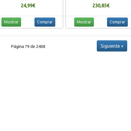
dera Resistente-Es campatible con
Triple Cámara IA de 48MP, 4000 mA
24,99€
230,85€
asta VESA 400 x 400 mm y 45 KG.
Android 9) Color Negro
Mostrar
Comprar
Mostrar
Comprar
Siguiente »
Página 79 de 2408