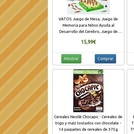
VATOS Juego de Mesa, Juego de
Memoria para Niños Ayuda al
Desarrollo del Cerebro, Juego de
Mesa Familiar para Niños Pequeños,
15,99€
Regalo de Juguetes de Aprendizaje
para 3,4,5,6,7 Años Niños y Niñas
Mostrar
Comprar
Cereales Nestlé Chocapic - Cereales de
trigo y maíz tostados con chocolate -
T
14 paquetes de cereales de 375g
T