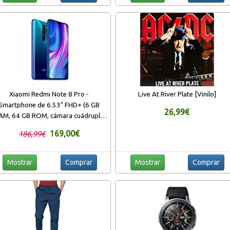
Xiaomi Redmi Note 8 Pro -
Live At River Plate [Vinilo]
Smartphone de 6.53" FHD+ (6 GB
26,99€
AM, 64 GB ROM, cámara cuádruple
de 64 MP, MTK Helio G90T, 4G,
169,00€
186,99€
batería de 4500 mAh) Ocean Blue
[Versión española]
Mostrar
Comprar
Mostrar
Comprar