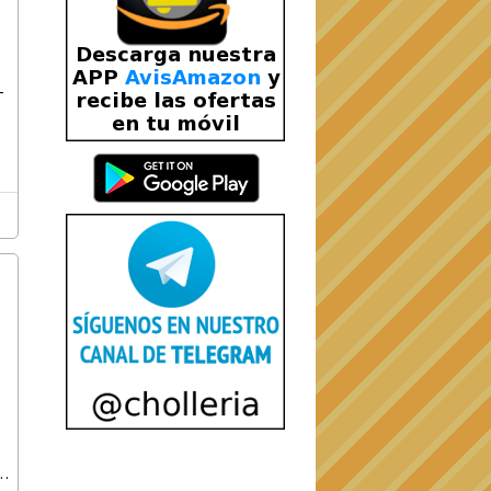
-
e
e
M,