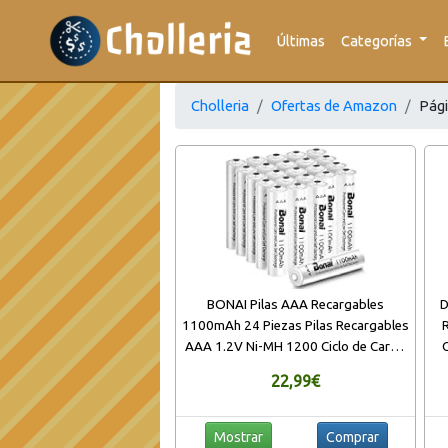
Últimas
Categorías
Cholleria
Ofertas de Amazon
Pági
BONAI Pilas AAA Recargables
D
1100mAh 24 Piezas Pilas Recargables
R
AAA 1.2V Ni-MH 1200 Ciclo de Carga
C
Precargadas Baja autodescarga para
Cl
22,99€
los Equipos Domésticos
Me
Mostrar
Comprar