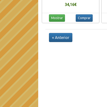
Ma
34,16€
h
Mostrar
Comprar
« Anterior