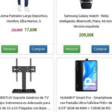
Joma Pantalon Largo Deportivo,
Samsung Galaxy Watch - Reloj
Hombre, Elba Marino, S
Inteligente, Bluetooth, Plata, 46 mm
Version española
17,60€
20,00€
209,00€
Mostrar
Comprar
Mostrar
Comprar
RENTLIV Soporte Genérico de TV
HUAWEI P Smart Pro - Smartphon
ipo Sobremesa es Adecuado para
con Pantalla Ultra FullView FHD+ d
V de 32 a 55 Pulgadas con Base de
6.59" (6GB de RAM + 128GB de RO