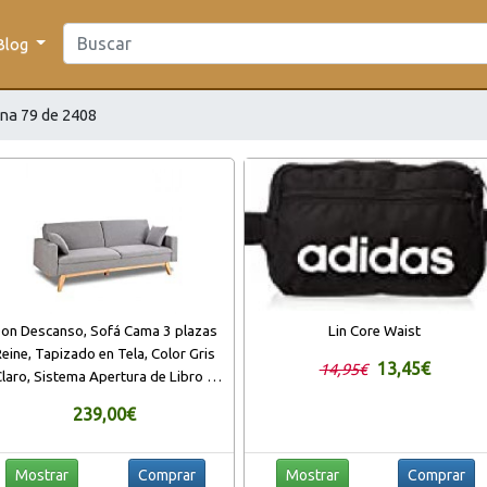
Blog
na 79 de 2408
on Descanso, Sofá Cama 3 plazas
Lin Core Waist
eine, Tapizado en Tela, Color Gris
13,45€
14,95€
laro, Sistema Apertura de Libro o
ic-clac, Medida sofá: 206x74x83 cm,
239,00€
dida Cama: 206x99x83 cm, Incluye
2 Cojines
Mostrar
Comprar
Mostrar
Comprar