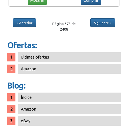
Mostrar
Comprar
« Anterior
Siguiente »
Página 375 de
2408
Ofertas:
Últimas ofertas
Amazon
Blog:
Índice
Amazon
eBay