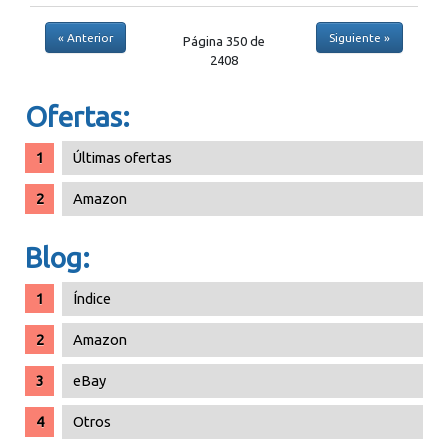
« Anterior
Siguiente »
Página 350 de
2408
Ofertas:
Últimas ofertas
Amazon
Blog:
Índice
Amazon
eBay
Otros