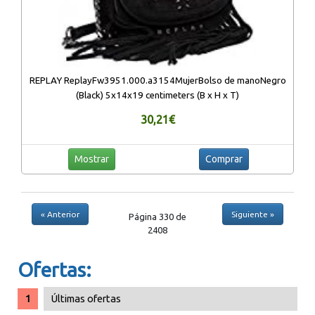
REPLAY ReplayFw3951.000.a3154MujerBolso de manoNegro
(Black) 5x14x19 centimeters (B x H x T)
30,21€
Mostrar
Comprar
« Anterior
Siguiente »
Página 330 de
2408
Ofertas:
Últimas ofertas