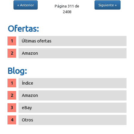
« Anterior
Siguiente »
Página 311 de
2408
Ofertas:
Últimas ofertas
Amazon
Blog:
Índice
Amazon
eBay
Otros