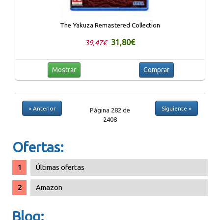
The Yakuza Remastered Collection
31,80€
39,47€
Mostrar
Comprar
« Anterior
Siguiente »
Página 282 de
2408
Ofertas:
Últimas ofertas
Amazon
Blog: