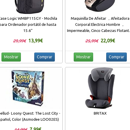
Case Logic WMBP115GY - Mochila
Maquinilla De Afeitar ，Afeitadora
para Ordenador portátil de hasta
Corporal Electrica Hombre ，
15.6"
Impermeable, Cinco Cabezas Flotant
Que Quitan Inteligentemente Los
13,99€
22,09€
29,99€
25,99€
Bigotes, Adecuados Para Hombres 
Mujeres -CkeyiN
Mostrar
Comprar
Mostrar
Comprar
bellud- Loony Quest: The Lost City -
BRITAX
spañol, Color (Asmodee LOO02ES)
7,99€
14,99€