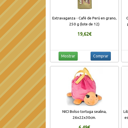
Extravaganza - Café de Perú en grano,
250 g (lote de 12)
19,62€
Mostrar
Comprar
NICI Bolso tortuga sealina,
Li
26x22x30cm.
e
6,49€