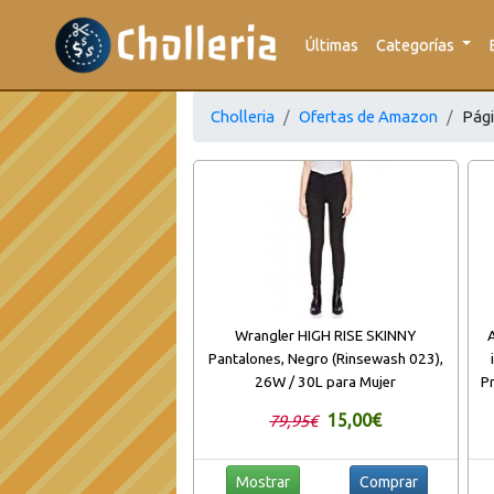
Últimas
Categorías
Cholleria
Ofertas de Amazon
Pági
Wrangler HIGH RISE SKINNY
Pantalones, Negro (Rinsewash 023),
26W / 30L para Mujer
P
L
15,00€
79,95€
Ag
Mostrar
Comprar