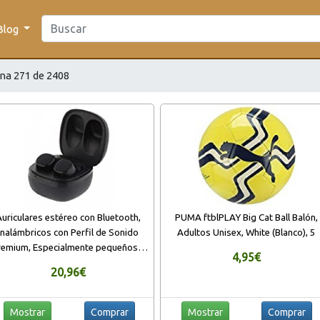
Blog
na 271 de 2408
Auriculares estéreo con Bluetooth,
PUMA ftblPLAY Big Cat Ball Balón,
inalámbricos con Perfil de Sonido
Adultos Unisex, White (Blanco), 5
remium, Especialmente pequeños y
4,95€
igeros, Grado de protección IPX6,
20,96€
arre cómodo, Bluetooth 5.0 (Negro)
Mostrar
Comprar
Mostrar
Comprar