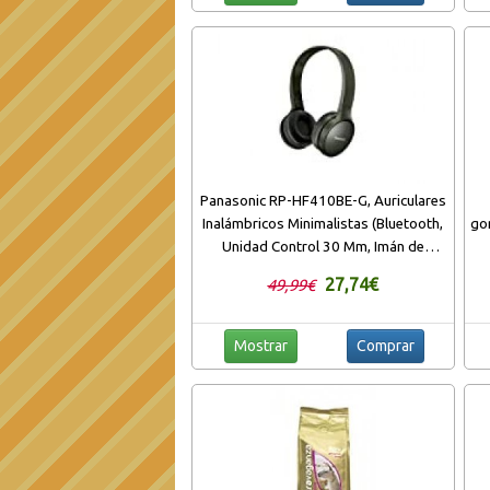
Panasonic RP-HF410BE-G, Auriculares
Inalámbricos Minimalistas (Bluetooth,
go
Unidad Control 30 Mm, Imán de
Neodimio, Plegable, 20H Duración,
27,74€
49,99€
Control Voz, Carga Rápida), Bluetooth,
No aplicable, Verde
Mostrar
Comprar