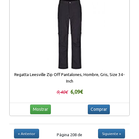
Regatta Leesville Zip Off Pantalones, Hombre, Gris, Size 34-
Inch
6,09€
9,40€
Mostrar
Comprar
« Anterior
Siguiente »
Página 208 de