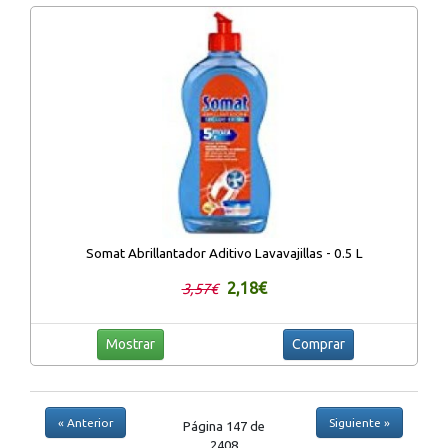
Somat Abrillantador Aditivo Lavavajillas - 0.5 L
2,18€
3,57€
Mostrar
Comprar
« Anterior
Siguiente »
Página 147 de
2408