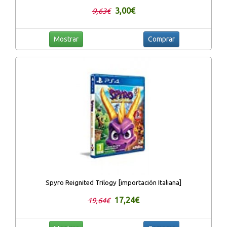
3,00€
9,63€
Mostrar
Comprar
Spyro Reignited Trilogy [importación Italiana]
17,24€
19,64€