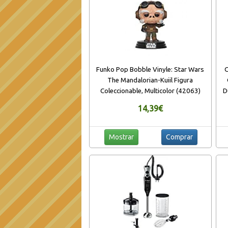
Funko Pop Bobble Vinyle: Star Wars
O
The Mandalorian-Kuiil Figura
Coleccionable, Multicolor (42063)
D
de
14,39€
Mostrar
Comprar