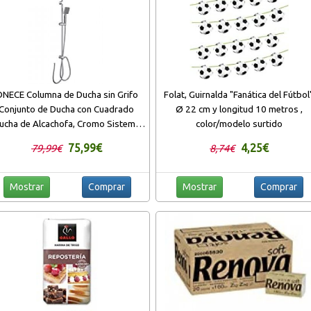
NECE Columna de Ducha sin Grifo
Folat, Guirnalda "Fanática del Fútbol
Conjunto de Ducha con Cuadrado
Ø 22 cm y longitud 10 metros ,
ucha de Alcachofa, Cromo Sistema
color/modelo surtido
 Ducha con Diverter Ducha de Lluvia
75,99€
4,25€
79,99€
8,74€
Mostrar
Comprar
Mostrar
Comprar