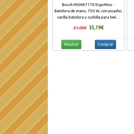
Bosch MSM67170 ErgoMixx -
Batidora de mano, 750 W, con picador,
varilla batidora y cuchilla para hielo,
color negro y gris
35,19€
51,00€
Mostrar
Comprar