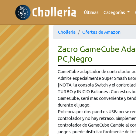
Últimas
Categorías
Cholleria
Ofertas de Amazon
Zacro GameCube Adapt
PC,Negro
GameCube adaptador de controlador ad
Admite especialmente Super Smash Bros. 
[NOTA: la consola Switch y el controla
TURBO y INICIO Botones : Con estos bo
GameCube, será más conveniente y tendr
durante el juego.
Potencia por dos puertos USB: no se req
controlador y no hay retraso. Simpleme
controlador de GameCube Cambie al con
juegos, puede disfrutar fácilmente de lo