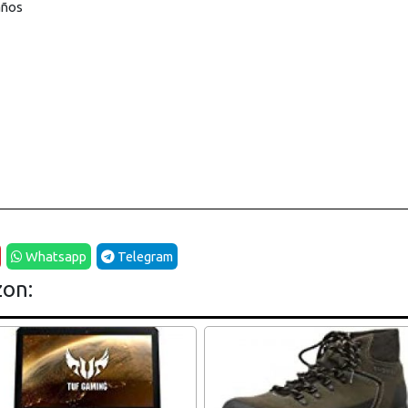
años
Whatsapp
Telegram
zon: