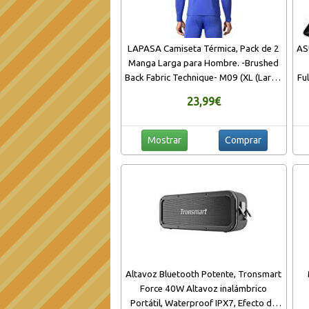
LAPASA Camiseta Térmica, Pack de 2
AS
Manga Larga para Hombre. -Brushed
Back Fabric Technique- M09 (XL (Largo
Fu
75, Manga 62, Pecho 112-117 cm),
23,99€
Classic Blue (Azul))
Mostrar
Comprar
Altavoz Bluetooth Potente, Tronsmart
Force 40W Altavoz inalámbrico
Portátil, Waterproof IPX7, Efecto de