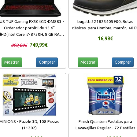
US TUF Gaming FX504GD-DM883 -
bugatti 321825405900, Botas
Ordenador portátil de 15.6"
clásicas. para Hombre, marrón, 40 
llHD(Intel Core i7-8750H, 8 GB RAM,
16,98€
1 TB HDD, GeForce GTX1050, sin
749,99€
899,00€
Sistema operativo) Negro y Rojo -
Teclado QWERTY Español
Mostrar
Comprar
Mostrar
Comprar
MINIONS - Puzzle 3D, 108 Piezas
Finish Quantum Pastillas para
(11202)
Lavavajillas Regular - 72 Pastillas