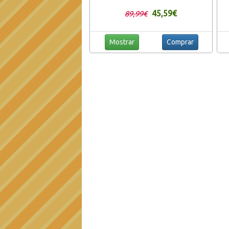
Triple Bajo, Doble Driver, 15 Hora de
45,59€
89,99€
Reproducción, TWS/NFC, Asistente de
Voz para Viaje, Fiesta
Mostrar
Comprar