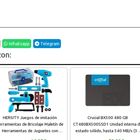
Whatsapp
Telegram
zon:
HERSITY Juegos de imitación
Crucial BX500 480 GB
erramientas de Bricolaje Maletín de
CT480BX500SSD1 Unidad interna 
Herramientas de Juguetes con
estado sólido, hasta 540 MB/s (3D
aladro y Sierra Regalos para Niños
NAND, SATA, 2.5 Pulgadas)