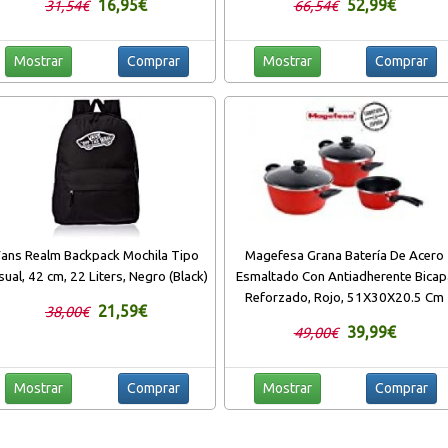
16,95€
52,99€
31,54€
66,54€
Niña
Mostrar
Comprar
Mostrar
Comprar
ans Realm Backpack Mochila Tipo
Magefesa Grana Batería De Acero
sual, 42 cm, 22 Liters, Negro (Black)
Esmaltado Con Antiadherente Bicap
Reforzado, Rojo, 51X30X20.5 Cm
21,59€
38,00€
39,99€
49,00€
Mostrar
Comprar
Mostrar
Comprar