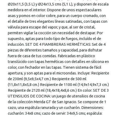
Ø20x11,5 (3,5 L) y Ø24x13,5 cms (5,1 L), y disponen de escala
medidora en el interior. Dispone de unos espectaculares
asas y pomos en color cobre, para un cuerpo cromado, con
el detalle de tres elegantes líneas satinadas, con tapas con
válvula para escape del vapor, y que, al ser de cristal,
permiten vigilar la cocción sin necesidad de destapar. Por
supuesto, aptas para todo tipo de fuegos, incluído el de
inducción. SET DE 4 FIAMBRERAS HERMÉTICAS: Set de 4
piezas de diferentes tamaños y capacidad, para disfrutar
fuera de casa de tus comidas. Fabricadas en plástico
translúcido con tapas herméticas con detalles en silicona en
color, con fechador en las tapas. Tienen sistema de fácil
apertura, y son aptas para el microondas. Incluye: Recipiente
de 230ml (9,5x9,5x4,7 cm.) Recipiente de 500 ml
(11,8x11,8x5,8 cm.) Recipiente de 1100 ml (14,9x14,9x7,3 cm.)
Recipiente de 2120 ml (18,4x18,4x8,6 cm.) En color. SET DE 3
UTENSILIOS DE COCINA: un juego de utensilios de cocina
de la colección Merida GT de San Ignacio. Se compone de 1
cazo, una espátula ranurada y un cucharón. Dimensiones:
cucharón: 34x8 cms; cazo de servir: 34x9,5 cms; espátula: