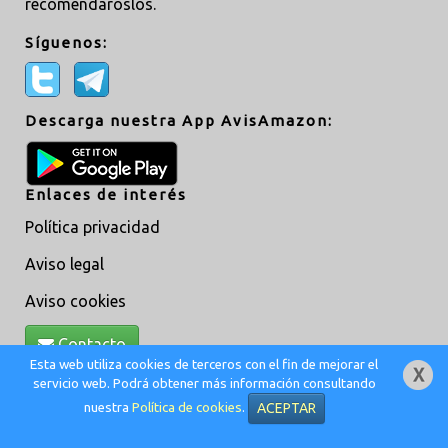
recomendaroslos.
Síguenos:
Descarga nuestra App AvisAmazon:
Enlaces de interés
Política privacidad
Aviso legal
Aviso cookies
Contacto
Esta web utiliza cookies de terceros con el fin de mejorar el
servicio web. Podrá obtener más información consultando
Creado por
MoveAsTiC
© @ 2019 -
Adm
nuestra
Política de cookies
.
ACEPTAR