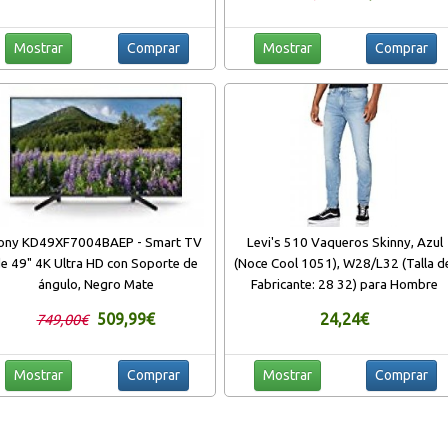
Mostrar
Comprar
Mostrar
Comprar
ony KD49XF7004BAEP - Smart TV
Levi's 510 Vaqueros Skinny, Azul
e 49" 4K Ultra HD con Soporte de
(Noce Cool 1051), W28/L32 (Talla d
ángulo, Negro Mate
Fabricante: 28 32) para Hombre
509,99€
24,24€
749,00€
Mostrar
Comprar
Mostrar
Comprar