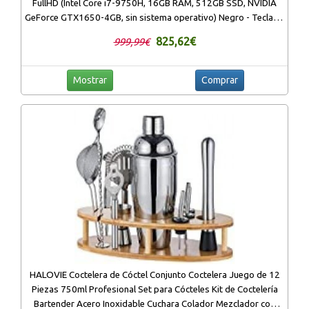
FullHD (Intel Core i7-9750H, 16GB RAM, 512GB SSD, NVIDIA
GeForce GTX1650-4GB, sin sistema operativo) Negro - Teclado
QWERTY Español
825,62€
999,99€
Mostrar
Comprar
HALOVIE Coctelera de Cóctel Conjunto Coctelera Juego de 12
Piezas 750ml Profesional Set para Cócteles Kit de Coctelería
Bartender Acero Inoxidable Cuchara Colador Mezclador con