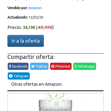
Vendido por:
Amazon
Actualizado:
12/02/20
Precio:
(
49,99€
)
34,19€
Ir a la oferta
Compartir oferta:
Facebook
Twitter
Pinterest
Whatsapp
Telegram
Otras ofertas en Amazon: