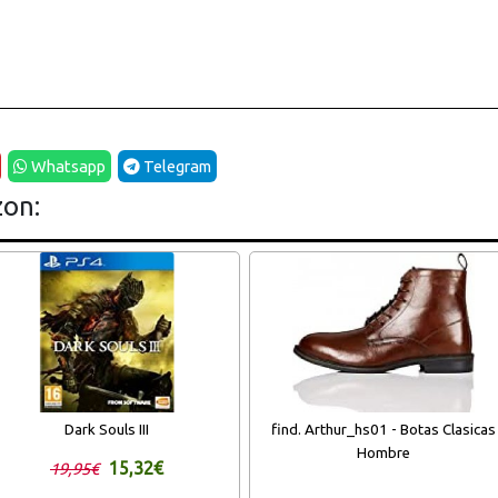
Whatsapp
Telegram
zon:
Dark Souls III
find. Arthur_hs01 - Botas Clasicas
Hombre
15,32€
19,95€