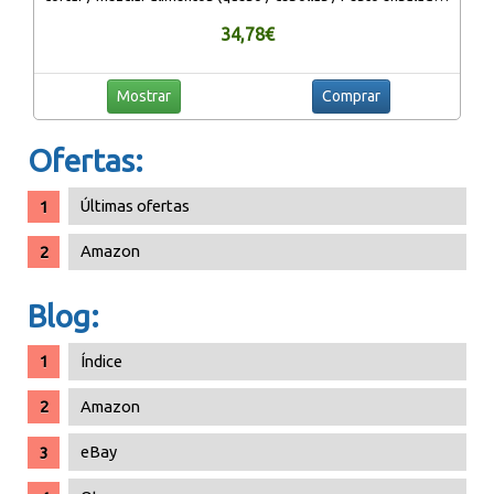
zanahoria)
34,78€
Mostrar
Comprar
Ofertas:
Últimas ofertas
Amazon
Blog:
Índice
Amazon
eBay