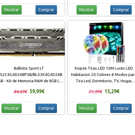
Mostrar
Comprar
Mostrar
Comprar
Ballistix Sport LT
Ksipze Tiras LED 10M Luces LED
LS2C4G4D26BFSB/BLS2K4G4D26B
Habitacion 20 Colores 8 Modos par
SB - Kit de Memoria RAM de 8GB (4
Tira Led, Dormitorio, TV, Hogar,
 x 2, DDR4, 2666 MT/s, PC4-21300,
Cocina, Decoración Navideña, Tira d
59,99€
15,29€
84,69€
21,99€
ingle Rank x8, DIMM, 288-Pin) gris
Iluminación LED RGB Brillante，
2pcsX5m
Mostrar
Comprar
Mostrar
Comprar