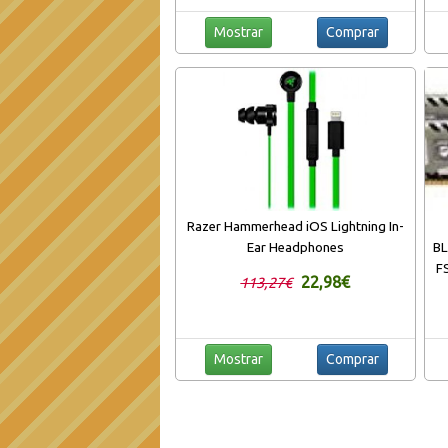
Mostrar
Comprar
Razer Hammerhead iOS Lightning In-
Ear Headphones
B
F
22,98€
113,27€
GB
S
Mostrar
Comprar