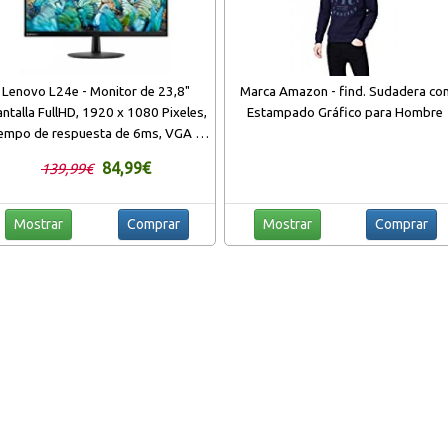
Lenovo L24e - Monitor de 23,8"
Marca Amazon - find. Sudadera co
antalla FullHD, 1920 x 1080 Pixeles,
Estampado Gráfico para Hombre
iempo de respuesta de 6ms, VGA +
MI, contraste 1000:1), Color negro
84,99€
139,99€
Mostrar
Comprar
Mostrar
Comprar