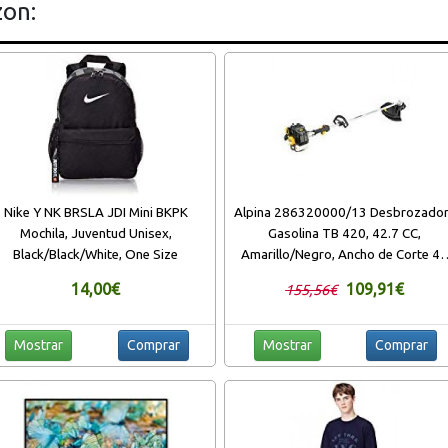
zon:
Nike Y NK BRSLA JDI Mini BKPK
Alpina 286320000/13 Desbrozado
Mochila, Juventud Unisex,
Gasolina TB 420, 42.7 CC,
Black/Black/White, One Size
Amarillo/Negro, Ancho de Corte 4
cm, 1100 W
14,00€
109,91€
155,56€
Mostrar
Comprar
Mostrar
Comprar