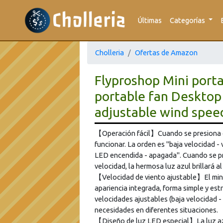
Últimas
Categorías
Cholleria
Ofertas de Amazon
Flyproshop Mini porta
portable fan Desktop 
adjustable wind speed
【Operación fácil】Cuando se presiona e
funcionar. La orden es "baja velocidad - 
LED encendida - apagada". Cuando se pre
velocidad, la hermosa luz azul brillará a
【Velocidad de viento ajustable】El mini
apariencia integrada, forma simple y est
velocidades ajustables (baja velocidad - 
necesidades en diferentes situaciones.
【Diseño de luz LED especial】La luz az