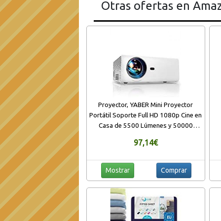
Otras ofertas en Ama
Proyector, YABER Mini Proyector
Portátil Soporte Full HD 1080p Cine en
Casa de 5500 Lúmenes y 50000
Horas con HiFi Altavoz Estereo,
97,14€
Compatible con
iPad/iPhone/Android/TV Box/Fire
Stick/Chromecast
Mostrar
Comprar