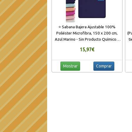
⭐ Sabana Bajera Ajustable 100%
Poliéster Microfibra, 150 x 200 cm,
(P
Azul Marino - Sin Producto Químico y
t
Fabricado en Europa (Garantía 2 Años)
HD
15,97€
- Sabanas Bajeras Ajustables, con 4
rincones elasticós
Mostrar
Comprar