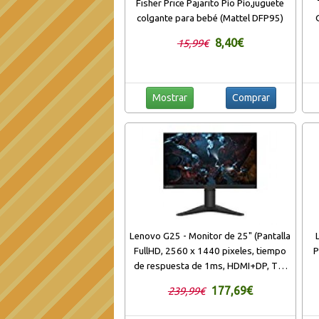
Fisher Price Pajarito Pío Pío,juguete
colgante para bebé (Mattel DFP95)
8,40€
15,99€
Mostrar
Comprar
Lenovo G25 - Monitor de 25" (Pantalla
FullHD, 2560 x 1440 pixeles, tiempo
P
de respuesta de 1ms, HDMI+DP, TN,
FreeSync) Color negro
177,69€
239,99€