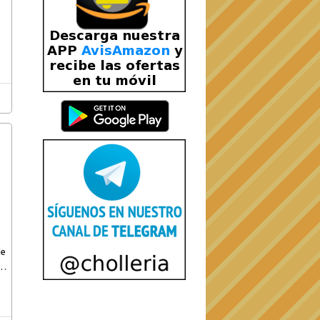
l
de
o,