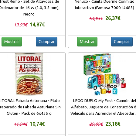
Trust Remo - Set de Altavoces de
Nenuco - Cunita Duerme Conmigo
Ordenador de 16 W (2.0, 3.5 mm),
Interactivo (Famosa 700014485)
Negro
26,37€
54,95€
14,87€
19,99€
Mostrar
Comprar
Mostrar
Comprar
LITORAL Fabada Asturiana - Plato
LEGO DUPLO My First - Camión de
reparado de Fabada Asturiana Sin
Alfabeto, Juguete de Construcción 
Gluten - Pack de 6x435 g
Vehículo para Aprender el Abecedari
Juguete Didáctico Recomendado a
10,74€
23,18€
11,94€
29,99€
Partir de 18 Meses (10915)