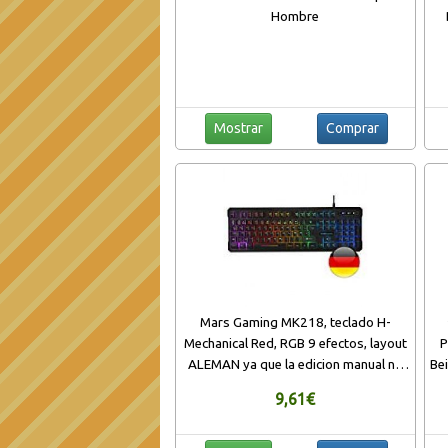
Hombre
Mostrar
Comprar
Mars Gaming MK218, teclado H-
Mechanical Red, RGB 9 efectos, layout
P
ALEMAN ya que la edicion manual no
Be
tiene efecto
9,61€
A