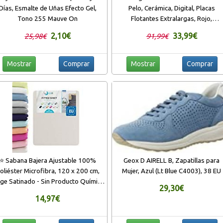
Días, Esmalte de Uñas Efecto Gel,
Pelo, Cerámica, Digital, Placas
Tono 255 Mauve On
Flotantes Extralargas, Rojo,
Resultados Profesionales, Rojo
2,10€
33,99€
25,98€
91,99€
Mostrar
Comprar
Mostrar
Comprar
⭐ Sabana Bajera Ajustable 100%
Geox D AIRELL B, Zapatillas para
oliéster Microfibra, 120 x 200 cm,
Mujer, Azul (Lt Blue C4003), 38 EU
ige Satinado - Sin Producto Químico
29,30€
y Fabricado en Europa (Garantía 2
14,97€
ños) - Sabanas Bajeras Ajustables,
con 4 rincones elasticós