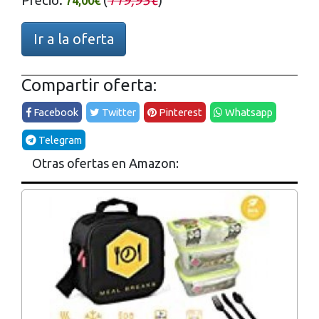
Precio:
(
119,95€
)
74,00€
Ir a la oferta
Compartir oferta:
Facebook
Twitter
Pinterest
Whatsapp
Telegram
Otras ofertas en Amazon: