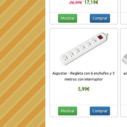
17,19€
26,99€
Memoria (2 * 90) Certifica FDA CE
Mostrar
Comprar
Aigostar - Regleta con 6 enchufes y 3
ad
metros con interruptor
5,99€
Mostrar
Comprar