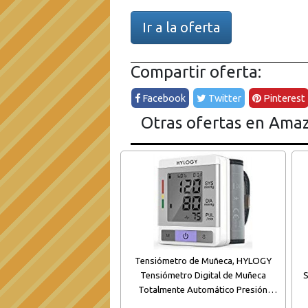
Ir a la oferta
Compartir oferta:
Facebook
Twitter
Pinterest
Otras ofertas en Ama
Tensiómetro de Muñeca, HYLOGY
Tensiómetro Digital de Muñeca
S
Totalmente Automático Presión
Arterial y Detección de Pulso Arrítmico
Co