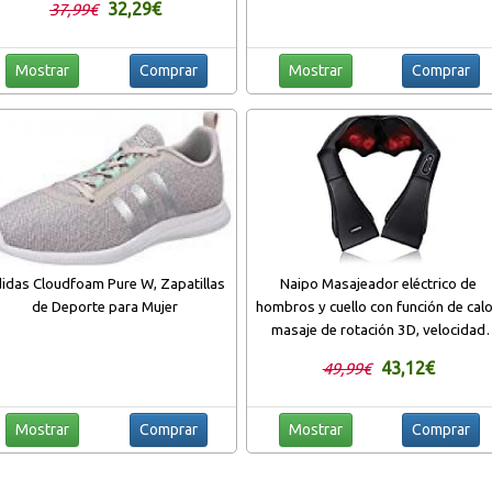
32,29€
37,99€
Y Derecho para Joy Con
Mostrar
Comprar
Mostrar
Comprar
idas Cloudfoam Pure W, Zapatillas
Naipo Masajeador eléctrico de
de Deporte para Mujer
hombros y cuello con función de calo
masaje de rotación 3D, velocidad
ajustable para la casa, la oficina o e
43,12€
49,99€
coche
Mostrar
Comprar
Mostrar
Comprar