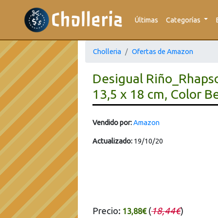
Últimas
Categorías
Cholleria
Ofertas de Amazon
Desigual Riño_Rhapso
13,5 x 18 cm, Color B
Vendido por:
Amazon
Actualizado:
19/10/20
Precio:
(
18,44€
)
13,88€