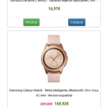
Europa (Garantía 2 Años) - Sabanas Bajeras Ajustables, con 4
rincones elasticós
16,97€
Mostrar
Comprar
Samsung Galaxy Watch - Reloj Inteligente, Bluetooth, Oro-rosa,
42 mm- Version española
169,92€
309,00€