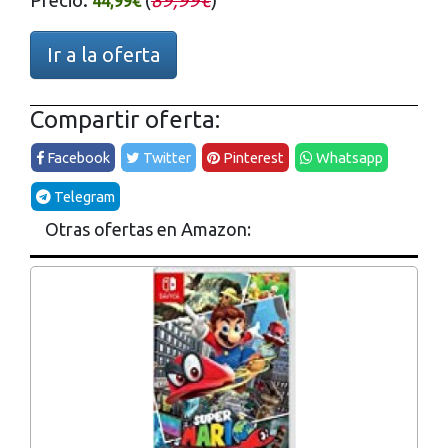
Precio:
(
89,99€
)
44,99€
Ir a la oferta
Compartir oferta:
Facebook
Twitter
Pinterest
Whatsapp
Telegram
Otras ofertas en Amazon: